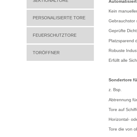
SEKTIONALTORE
Automatisier
Kein manueller
PERSONALISIERTE TORE
Gebrauchstor 
Geprüfte Dicht
FEUERSCHUTZTORE
Platzsparend 
Robuste Indus
TORÖFFNER
Erfüllt alle Si
Sondertore f
z. Bsp.
Abtrennung f
Tore auf Schif
Horizontal- od
Tore die von 